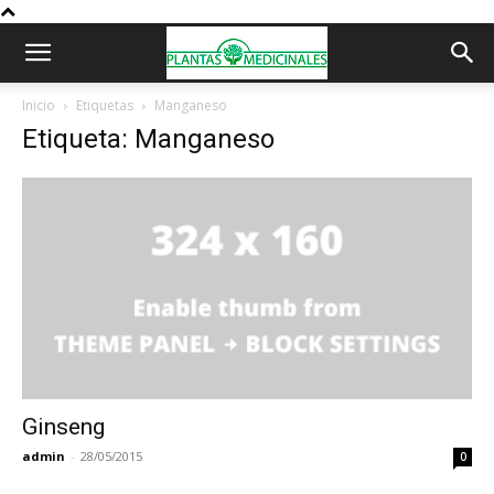
Inicio
Etiquetas
Manganeso
Etiqueta: Manganeso
Ginseng
admin
-
28/05/2015
0