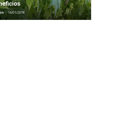
neficios
in
-
16/01/2018