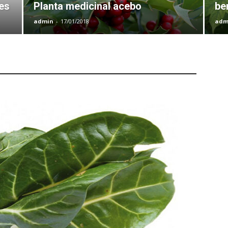
es
Planta medicinal acebo
be
admin
-
17/01/2018
adm