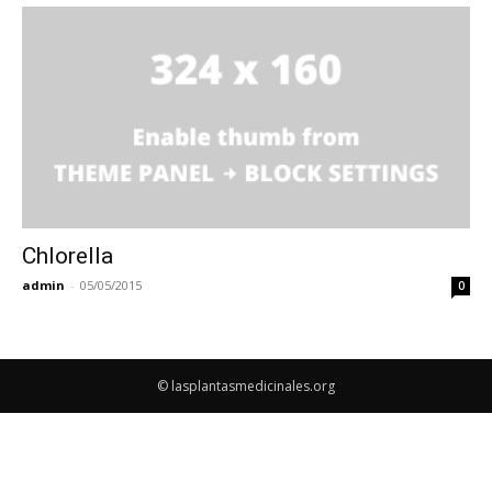
Chlorella
admin
-
05/05/2015
0
© lasplantasmedicinales.org