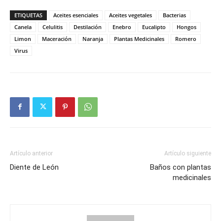
ETIQUETAS
Aceites esenciales
Aceites vegetales
Bacterias
Canela
Celulitis
Destilación
Enebro
Eucalipto
Hongos
Limon
Maceración
Naranja
Plantas Medicinales
Romero
Virus
Artículo anterior
Artículo siguiente
Diente de León
Baños con plantas
medicinales