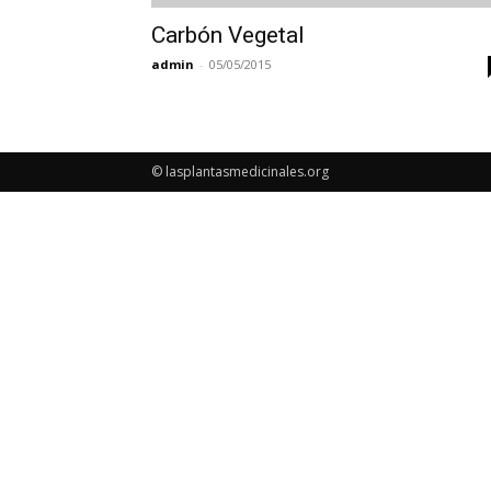
Carbón Vegetal
admin
-
05/05/2015
© lasplantasmedicinales.org