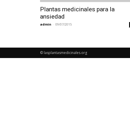
Plantas medicinales para la
ansiedad
admin
-
09/07/2015
© lasplantasmedicinales.org