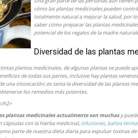
Una gran parte de las personas aún tienen 
cómo las plantas medicinales pueden contri
totalmente natural a mejorar la salud, por l
saber cómo preparar las plantas medicinale
potencial de los regalos de la madre natural
Diversidad de las plantas me
tintas plantas medicinales, de algunas plantas se puede apr
beneficios de todas sus partes, inclusive hay plantas venen
e una intoxicación; es tanta la diversidad de las plantas me
 obtenerse los remedios más potentes.
</h2>
las plantas medicinales actualmente son muchas
y puede
n cápsulas con la hierba medicinal,
infusiones
,
baños terma
mo parte de nuestra dieta diaria para expulsar toxinas d