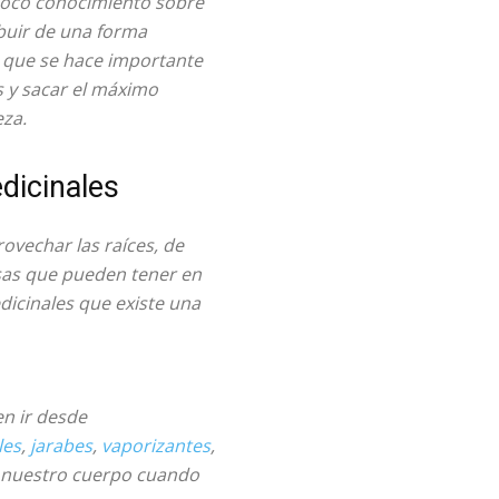
poco conocimiento sobre
buir de una forma
o que se hace importante
s y sacar el máximo
eza.
dicinales
ovechar las raíces, de
osas que pueden tener en
dicinales que existe una
n ir desde
les
,
jarabes
,
vaporizantes
,
e nuestro cuerpo cuando