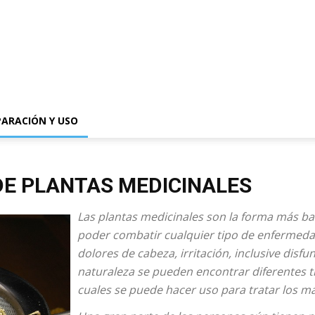
PARACIÓN Y USO
DE PLANTAS MEDICINALES
Las plantas medicinales son la forma más bar
poder combatir cualquier tipo de enfermeda
dolores de cabeza, irritación, inclusive disfun
naturaleza se pueden encontrar diferentes ti
cuales se puede hacer uso para tratar los m