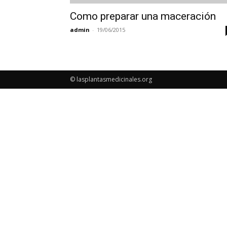
Como preparar una maceración
admin
-
19/06/2015
© lasplantasmedicinales.org