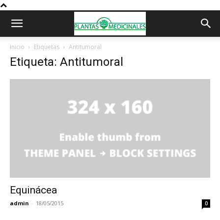
Inicio
Etiquetas
Antitumoral
Etiqueta: Antitumoral
Equinácea
admin
-
18/05/2015
0