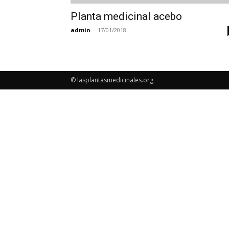
Planta medicinal acebo
admin
-
17/01/2018
© lasplantasmedicinales.org