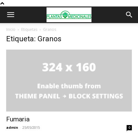
Inicio
Etiquetas
Granos
Etiqueta: Granos
Fumaria
admin
-
25/05/2015
0