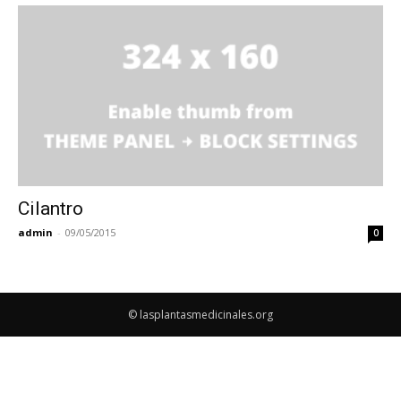
Cilantro
admin
-
09/05/2015
0
© lasplantasmedicinales.org