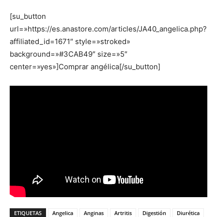
[su_button
url=»https://es.anastore.com/articles/JA40_angelica.php?
affiliated_id=1671″ style=»stroked»
background=»#3CAB49″ size=»5″
center=»yes»]Comprar angélica[/su_button]
ETIQUETAS
Angelica
Anginas
Artritis
Digestión
Diurética