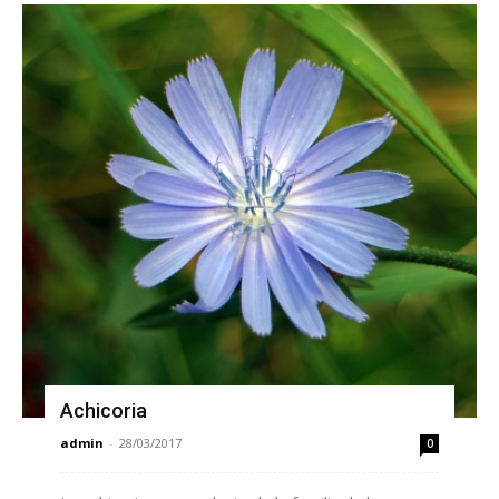
Achicoria
admin
-
28/03/2017
0