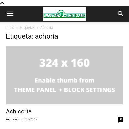
Inicio
Etiquetas
Achoria
Etiqueta: achoria
Achicoria
admin
-
28/03/2017
0