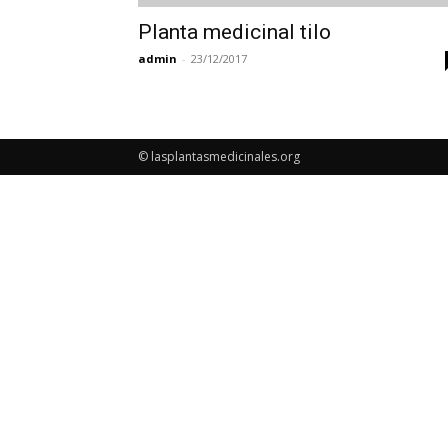
Planta medicinal tilo
admin
-
23/12/2017
© lasplantasmedicinales.org