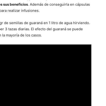
s sus beneficios
. Además de conseguirla en cápsulas
ara realizar infusiones.
gr de semiilas de guaraná en 1 litro de agua hirviendo.
er 3 tazas diarias. El efecto del guaraná se puede
 la mayoría de los casos.