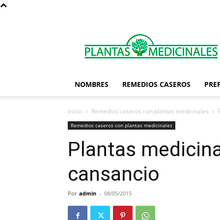
Las
Plantas
Medicinales
NOMBRES
REMEDIOS CASEROS
PRE
Inicio
Remedios caseros con plantas medicinales
Remedios caseros con plantas medicinales
Plantas medicina
cansancio
Por
admin
-
08/05/2015