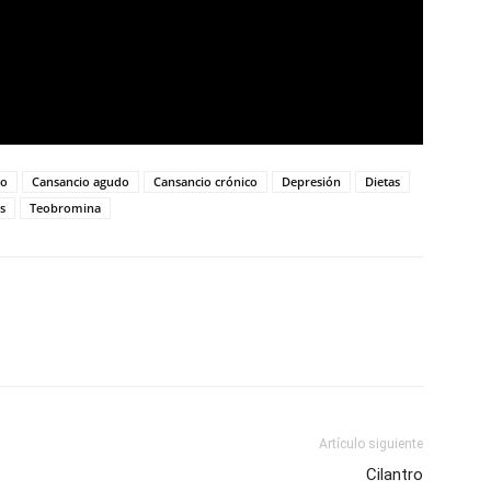
io
Cansancio agudo
Cansancio crónico
Depresión
Dietas
s
Teobromina
Artículo siguiente
Cilantro