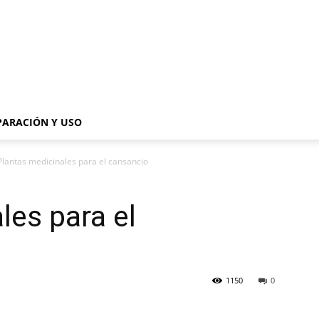
PARACIÓN Y USO
Plantas medicinales para el cansancio
les para el
1150
0