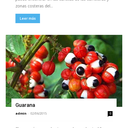
zonas costeras del...
Leer más
Guarana
admin
-
02/06/2015
0