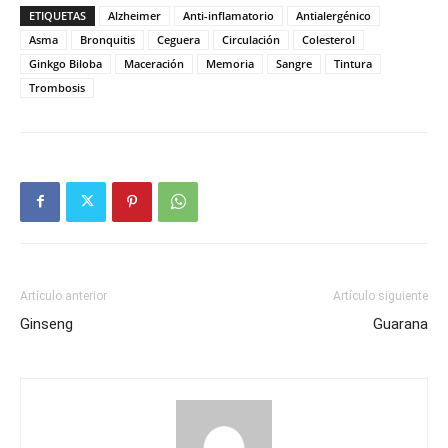
ETIQUETAS
Alzheimer
Anti-inflamatorio
Antialergénico
Asma
Bronquitis
Ceguera
Circulación
Colesterol
Ginkgo Biloba
Maceración
Memoria
Sangre
Tintura
Trombosis
Artículo anterior
Artículo siguiente
Ginseng
Guarana