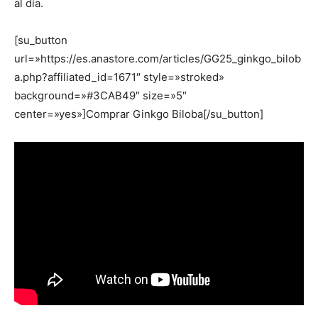
al día.
[su_button
url=»https://es.anastore.com/articles/GG25_ginkgo_bilob
a.php?affiliated_id=1671″ style=»stroked»
background=»#3CAB49″ size=»5″
center=»yes»]Comprar Ginkgo Biloba[/su_button]