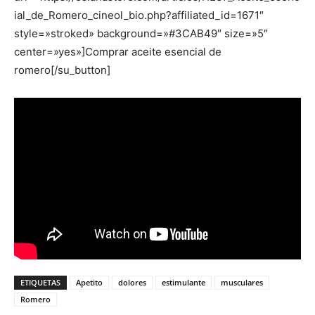
ial_de_Romero_cineol_bio.php?affiliated_id=1671″
style=»stroked» background=»#3CAB49″ size=»5″
center=»yes»]Comprar aceite esencial de
romero[/su_button]
ETIQUETAS
Apetito
dolores
estimulante
musculares
Romero