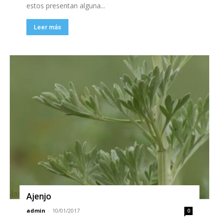
estos presentan alguna...
Leer más
Ajenjo
admin
-
10/01/2017
0